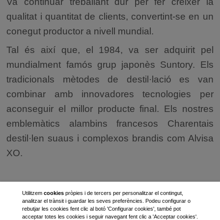
Va continuar treballant dur per fer créixer la
qualitat i quantitat de clients, convertint-se en un
conegut productor a nivell mundial.
Tal és així que, el 1984, va ser adquirit pel
mundialment famós grup japonès Suntory. Els
tradicionals mètodes de destil·lació es van
combinar amb innovadores tecnologies per
aconseguir el millor producte final. Els nostres
emblemàtics alambins francesos Charentais
destil·len suaus i complexos brandis com Alvisa
XO.
Utilitzem
cookies
pròpies i de tercers per personalitzar el contingut,
analitzar el trànsit i guardar les seves preferències. Podeu configurar o
rebutjar les cookies fent clic al botó 'Configurar cookies', també pot
acceptar totes les cookies i seguir navegant fent clic a 'Acceptar cookies'.