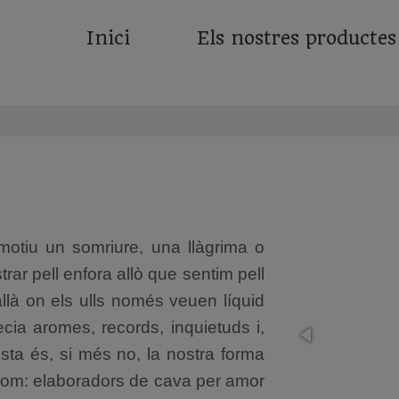
Inici
Els nostres productes
motiu un somriure, una llàgrima o
ar pell enfora allò que sentim pell
allà on els ulls només veuen líquid
ecia aromes, records, inquietuds i,
sta és, si més no, la nostra forma
e som: elaboradors de cava per amor