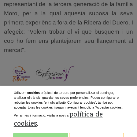
representant de la tercera generació de la família
Moro, per a la qual aquesta suposa la seva
primera experiència fora de la Ribera del Duero. I
afegeix: "Volem trobar el vi que busquem i un
cop ho fem ens plantejarem seu llançament al
mercat".
Utilitzem
cookies
pròpies i de tercers per personalitzar el contingut,
analitzar el trànsit i guardar les seves preferències. Podeu configurar o
rebutjar les cookies fent clic al botó 'Configurar cookies', també pot
acceptar totes les cookies i seguir navegant fent clic a 'Acceptar cookies'.
política de
Següent
»
Per a més informació, visita la nostra
cookies
.