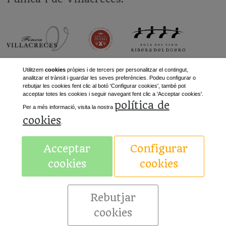
Utilitzem
cookies
pròpies i de tercers per personalitzar el contingut,
analitzar el trànsit i guardar les seves preferències. Podeu configurar o
rebutjar les cookies fent clic al botó 'Configurar cookies', també pot
acceptar totes les cookies i seguir navegant fent clic a 'Acceptar cookies'.
política de
«
Anterior
Següent
»
Per a més informació, visita la nostra
cookies
.
Acceptar
Configurar
Avís legal
cookies
cookies
Rebutjar
cookies