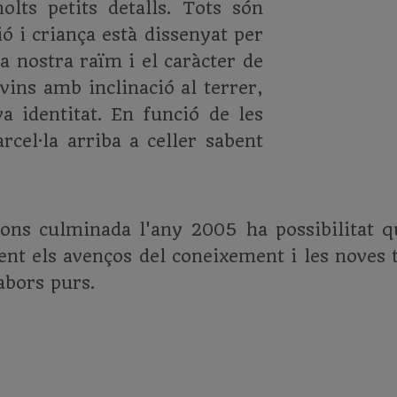
lts petits detalls. Tots són
ió i criança està dissenyat per
a nostra raïm i el caràcter de
 vins amb inclinació al terrer,
a identitat. En funció de les
rcel·la arriba a celler sabent
ions culminada l'any 2005 ha possibilitat qu
ment els avenços del coneixement i les noves 
abors purs.