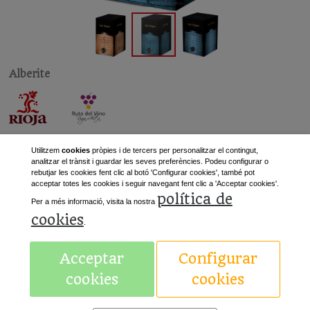
Alberite
Utilitzem
cookies
pròpies i de tercers per personalitzar el contingut,
analitzar el trànsit i guardar les seves preferències. Podeu configurar o
rebutjar les cookies fent clic al botó 'Configurar cookies', també pot
acceptar totes les cookies i seguir navegant fent clic a 'Acceptar cookies'.
política de
«
Anterior
Següent
»
Per a més informació, visita la nostra
cookies
.
Acceptar
Configurar
Avís legal
cookies
cookies