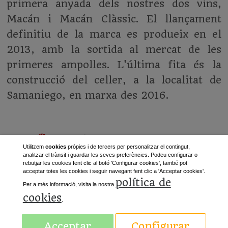
primera anyada dels nostres dos vins,
Macán i Macán Clàssic. El llançament
definitiu de la marca es produeix en el
2013, amb la sortida al mercat de les
primeres ampolles. L'última fita és la
construcció del celler, a la localitat de
Samaniego, en marxa des 2016.
Utilitzem
cookies
pròpies i de tercers per personalitzar el contingut,
analitzar el trànsit i guardar les seves preferències. Podeu configurar o
rebutjar les cookies fent clic al botó 'Configurar cookies', també pot
acceptar totes les cookies i seguir navegant fent clic a 'Acceptar cookies'.
política de
Per a més informació, visita la nostra
cookies
.
«
Anterior
Següent
»
Acceptar
Configurar