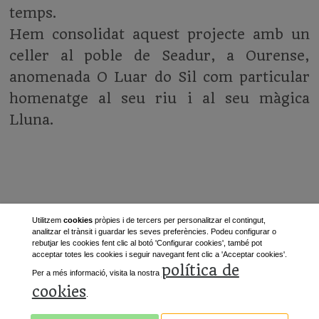
temps.
Hem consolidat aquest projecte amb un
celler al poble de Seadur, a Ourense,
anomenada O Luar do Sil com particular
homenatge al seu riu i al seu màgica
Lluna.
Utilitzem
cookies
pròpies i de tercers per personalitzar el contingut,
analitzar el trànsit i guardar les seves preferències. Podeu configurar o
rebutjar les cookies fent clic al botó 'Configurar cookies', també pot
acceptar totes les cookies i seguir navegant fent clic a 'Acceptar cookies'.
Següent
»
política de
Per a més informació, visita la nostra
cookies
.