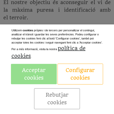
El nostre objectiu és aconseguir el vi de
la màxima puresa i identificació amb
el terroir.
Utilitzem
cookies
pròpies i de tercers per personalitzar el contingut,
analitzar el trànsit i guardar les seves preferències. Podeu configurar o
rebutjar les cookies fent clic al botó 'Configurar cookies', també pot
acceptar totes les cookies i seguir navegant fent clic a 'Acceptar cookies'.
política de
Per a més informació, visita la nostra
cookies
.
«
Anterior
Següent
»
Acceptar
Configurar
cookies
cookies
Avís legal
Rebutjar
cookies