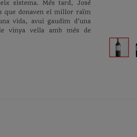
eix sistema. Més tard, José
es que donaven el millor raïm
 una vida, avui gaudim d'una
s de vinya vella amb més de