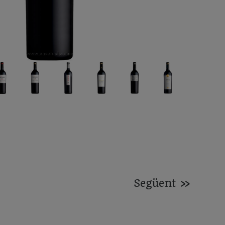
Següent
»