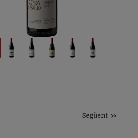
Següent
»