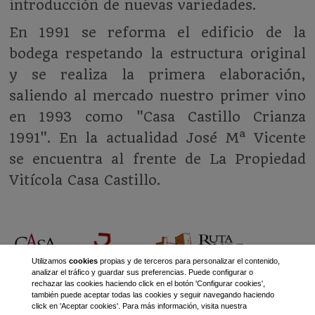
introducción de nuevas variedades.
En 1991 se reforma el edificio de la
bodega respetando la estructura original
y se realiza la primera elaboración,
saliendo al mercado nuestro primer vino
en 1993 como "Casa Castillo Crianza
1991". En la actualidad José Mª Vicente
se encuentra al frente de La Propiedad
Vitícola Casa Castillo.
Utilizamos
cookies
propias y de terceros para personalizar el contenido,
analizar el tráfico y guardar sus preferencias. Puede configurar o
rechazar las cookies haciendo click en el botón 'Configurar cookies',
también puede aceptar todas las cookies y seguir navegando haciendo
click en 'Aceptar cookies'. Para más información, visita nuestra