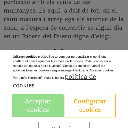
perfecció amb els vents de les
muntanyes. És aquí, a dalt de tot, on el
raïm madura i arreplega els aromes de la
zona, a l’espera de convertir-se algun dia
en un Ribera del Duero digne d’elogi.
Utilitzem
cookies
pròpies i de tercers per personalitzar el contingut,
analitzar el trànsit i guardar les seves preferències. Podeu configurar o
rebutjar les cookies fent clic al botó 'Configurar cookies', també pot
acceptar totes les cookies i seguir navegant fent clic a 'Acceptar cookies'.
política de
Per a més informació, visita la nostra
cookies
.
«
Anterior
Següent
»
Acceptar
Configurar
cookies
cookies
Avís legal