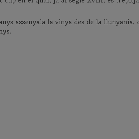
tic cup en el qual, ja al segle XVIII, es trepi
ys assenyala la vinya des de la llunyania, 
nys.