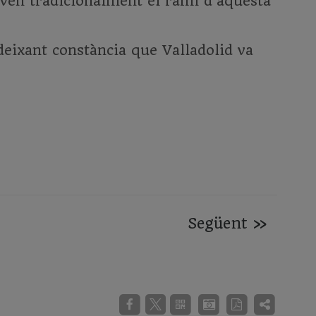
tjaven tradicionalment el raïm d'aquesta
deixant constància que Valladolid va
Següent
»