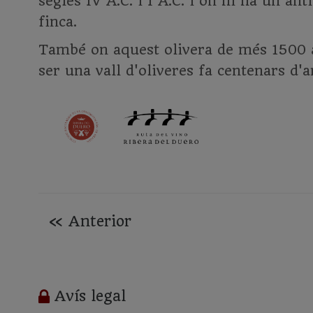
segles IV A.C. i I A.C. i on hi ha un an
finca.
També on aquest olivera de més 1500 an
ser una vall d'oliveres fa centenars d'a
«
Anterior
Avís legal