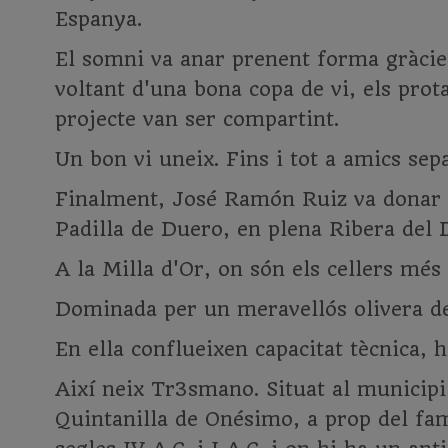
Espanya.
El somni va anar prenent forma gràcies
voltant d'una bona copa de vi, els prot
projecte van ser compartint.
Un bon vi uneix. Fins i tot a amics sep
Finalment, José Ramón Ruiz va donar 
Padilla de Duero, en plena Ribera del 
A la Milla d'Or, on són els cellers mé
Dominada per un meravellós olivera de
En ella conflueixen capacitat tècnica, hi
Així neix Tr3smano. Situat al municipi 
Quintanilla de Onésimo, a prop del fam